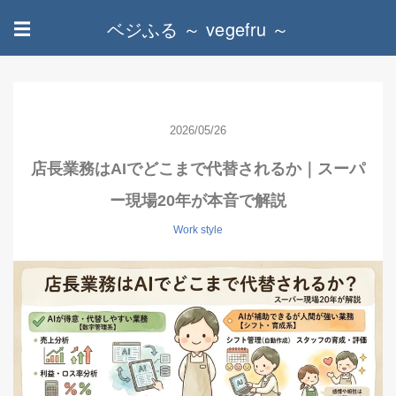
ベジふる ～ vegefru ～
☰
2026/05/26
店長業務はAIでどこまで代替されるか｜スーパ
ー現場20年が本音で解説
Work style