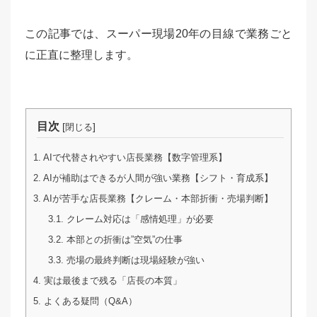
この記事では、スーパー現場20年の目線で業務ごと
に正直に整理します。
目次
[
]
閉じる
1.
AIで代替されやすい店長業務【数字管理系】
2.
AIが補助はできるが人間が強い業務【シフト・育成系】
3.
AIが苦手な店長業務【クレーム・本部折衝・売場判断】
3.1.
クレーム対応は「感情処理」が必要
3.2.
本部との折衝は”空気”の仕事
3.3.
売場の最終判断は現場経験が強い
4.
実は最後まで残る「店長の本質」
5.
よくある疑問（Q&A）