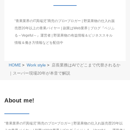
“青果業界のIT異端児”商売のプロ×ブロガー | 野菜果物の仕入れ販
売歴20年以上の青果バイヤー | 副業はWeb業界 | ブログ『ベジふ
る～Vegeful～』運営者 | 野菜果物の有益情報＆ビジネススキル
情報＆働き方情報などを配信中
HOME
>
Work style
>
店長業務はAIでどこまで代替されるか
｜スーパー現場20年が本音で解説
About me!
“青果業界のIT異端児”商売のプロ×ブロガー | 野菜果物の仕入れ販売歴20年以