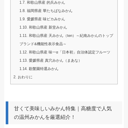
1.7.
和歌山県産 的兵みかん
1.8.
福岡県産 華たちばなみかん
1.9.
愛媛県産 味ピカみかん
1.10.
和歌山県産 新堂みかん
1.11.
和歌山県産 天みかん（ten）～紀南みかんのトップ
ブランド&機能性表示食品～
1.12.
和歌山県産 味一α「日本初」自治体認定フルーツ
1.13.
愛媛県産 真穴みかん（まあな）
1.14.
勘繁園特選みかん
2.
おわりに
甘くて美味しいみかん特集｜高糖度で人気
の温州みかんを厳選紹介！