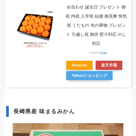
め合わせ 誕生日 プレゼント 御
祝 内祝 入学祝 結婚 御見舞 快気
祝 くだもの 旬の果物 プレゼン
ト 引越し祝 御供 熨斗対応 のし
対応
created by
Rinker
Amazon
楽天市場
Yahooショッピング
長崎県産 味まるみかん