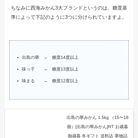
ちなみに西海みかん3大ブランドというのは、糖度基
準によって下記のように3つに分けられていますよ。
出島の華 → 糖度14度以上
味っ子 → 糖度13度以上
味まる → 糖度12度以上
出島の華みかん 1.5kg （15〜18
個）[出島の華みかん]RT お歳暮
御歳暮 冬ギフト 送料込 果物詰