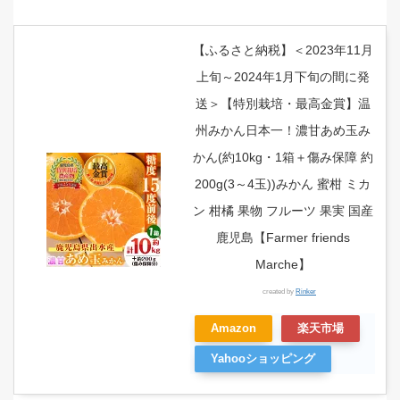
【ふるさと納税】＜2023年11月
上旬～2024年1月下旬の間に発
送＞【特別栽培・最高金賞】温
州みかん日本一！濃甘あめ玉み
かん(約10kg・1箱＋傷み保障 約
200g(3～4玉))みかん 蜜柑 ミカ
ン 柑橘 果物 フルーツ 果実 国産
鹿児島【Farmer friends
Marche】
created by
Rinker
Amazon
楽天市場
Yahooショッピング