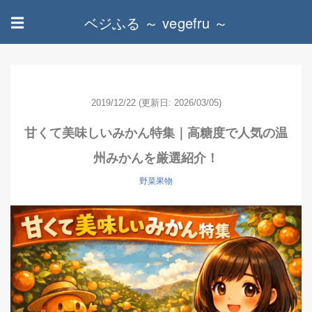
ベジふる ～ vegefru ～
☰
2019/12/22
(更新日: 2026/03/05)
甘くて美味しいみかん特集｜高糖度で人気の温
州みかんを厳選紹介！
野菜果物