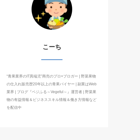
こーち
“青果業界のIT異端児”商売のプロ×ブロガー | 野菜果物
の仕入れ販売歴20年以上の青果バイヤー | 副業はWeb
業界 | ブログ『ベジふる～Vegeful～』運営者 | 野菜果
物の有益情報＆ビジネススキル情報＆働き方情報など
を配信中